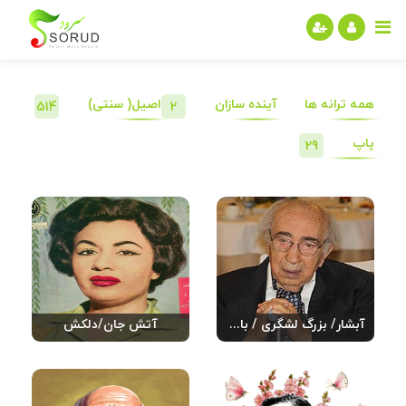
همه ترانه ها
آینده سازان
اصیل( سنتی)
514
2
پاپ
29
آبشار/ بزرگ لشگری / بانو یاسمین
آتش جان/دلکش