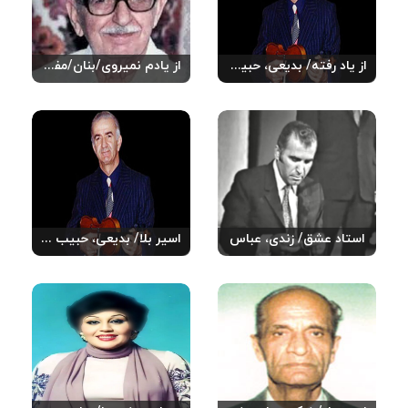
از یاد رفته/ بدیعی، حبیب الله
از یادم نمیروی/بنان/مفتاح، مهدی
استاد عشق/ زندی، عباس
اسیر بلا/ بدیعی، حبیب الله/مرضیه