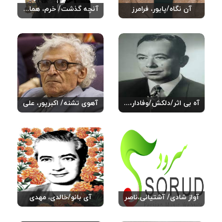
آن نگاه/پایور، فرامرز
آنچه گذشت/ خرم، همایون
آه بی اثر/دلکش/وفادار، مجید
آهوی تشنه/ اکبرپور، علی
آواز شادی/ آشتیانی،ناصر
آی بانو/خالدی، مهدی