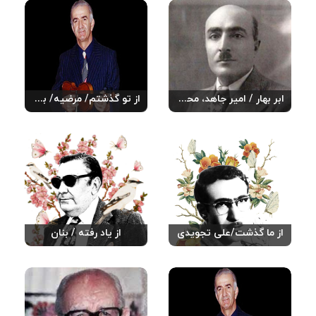
ابر بهار / امیر جاهد، محمدعلی
از تو گذشتم/ مرضیه/ بدیعی، حبیب الله
از ما گذشت/علی تجویدی
از یاد رفته / بنان