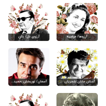
آرزوها/ مرضیه
آرزوی دل/ بنان
آستان جانان/شجریان، محمدرضا
آسمان/ نوربخش ،حمیدرضا