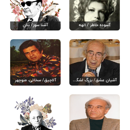
آسوده خاطر / الهه
آشنا سوز/ بنان
آشیان عشق/ بزرگ لشگری
آلاچیق/ سخائی، منوچهر