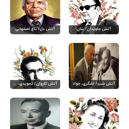
آتش جاویدان/ بنان
آتش دل/ تاج اصفهانی
آتش شب/ لشگری، جواد
آتش کاروان/ تجویدی، علی/ افتخاری، علیرضا