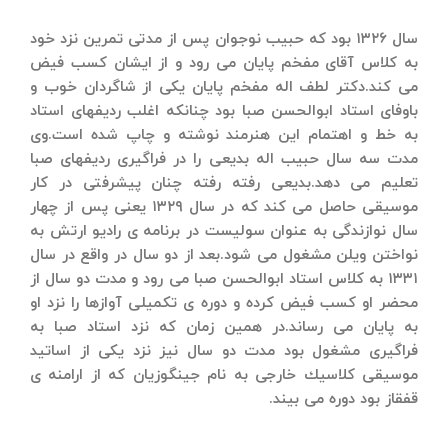
سال ۱۳۲۶ بود كه حبیب نوجوان پس از مدتی تمرین نزد خود
به كلاس آقای مفخم پایان می رود و از ایشان كسب فیض
می كند.دكتر لطف اله مفخم پایان یكی از شاگردان خوب و
باوفای استاد ابوالحسن صبا بود چنانكه اغلب ردیفهای استاد
به خط و اهتمام این هنرمند نوشته و چاپ شده است.وی
مدت سه سال حبیب اله بدیعی را در فراگیری ردیفهای صبا
تعلیم می دهد.بدیعی رفته رفته چنان پیشرفتی در كار
موسیقی حاصل می كند كه در سال ۱۳۲۹ یعنی پس از چهار
سال نوازندگی به عنوان سولیست در برنامه ی رادیو ارتش به
نواختن ویلن مشغول می شود.بعد از دو سال در واقع در سال
۱۳۳۱ به كلاس استاد ابوالحسن صبا می رود و مدت دو سال از
محضر او كسب فیض كرده و دوره ی تكمیلی آوازها را نزد او
به پایان می رساند.در همین زمان كه نزد استاد صبا به
فراگیری مشغول بود مدت دو سال نیز نزد یكی از اساتید
موسیقی كلاسیك خارجی به نام جینگوزیان كه از ارامنه ی
قفقاز بود دوره می بیند.