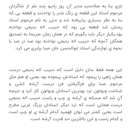
باری بنا به صلاحدید مدیر آن روز رادیو چند نفر از شاگردان
مرحوم استاد این قطعه ی زنگ شتر را نواختند و قطعه یی كه
بنا به نظر بسیاری پذیرفته شد و حتی به نام مرحوم استاد
پخش شد قطعه یی بود كه حبیب اله بدیعی نواخته
بود.یكبار دیگر باید بگویم كه در همان زمان صریحا به تصدیق
همگان آنچه كه حبیب اله بدیعی نواخته بود صد در صد با
نحوه ی نوازندگی استاد ابوالحسن خان صبا برابری می كرد .
این همه فقط بدان دلیل است كه حبیب اله بدیعی درست
همان راهی را پیمود كه استادش پیموده بود یعنی او هم مثل
مرحوم صبا برای فراگرفتن فن درست آرشه كشی و
شناخت ویولون نزد بهترین استادان ویولون كار كرد و نتیجه
آن شد كه مسئله ی آرشه ی چپ و راست حبیب اله بدیعی
درست همانی است كه نزد دیگر استادان بزرگ غربی مطرح
است یعنی كمتر می توان فهمید كدام آرشه ی او چپ است
و كدام راست و این بالاترین حد قدرت آرشه است.