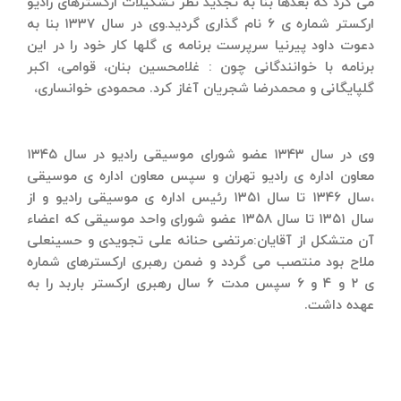
می كرد كه بعدها بنا به تجدید نظر تشكیلات اركسترهای رادیو
اركستر شماره ی ۶ نام گذاری گردید.وی در سال ۱۳۳۷ بنا به
دعوت داود پیرنیا سرپرست برنامه ی گلها كار خود را در این
برنامه با خوانندگانی چون : غلامحسین بنان، قوامی، اكبر
گلپایگانی و محمدرضا شجریان آغاز کرد. محمودی خوانساری،
وی در سال ۱۳۴۳ عضو شورای موسیقی رادیو در سال ۱۳۴۵
معاون اداره ی رادیو تهران و سپس معاون اداره ی موسیقی
،سال ۱۳۴۶ تا سال ۱۳۵۱ رئیس اداره ی موسیقی رادیو و از
سال ۱۳۵۱ تا سال ۱۳۵۸ عضو شورای واحد موسیقی كه اعضاء
آن متشكل از آقایان:مرتضی حنانه علی تجویدی و حسینعلی
ملاح بود منتصب می گردد و ضمن رهبری اركسترهای شماره
ی ۲ و ۴ و ۶ سپس مدت ۶ سال رهبری اركستر باربد را به
عهده داشت.