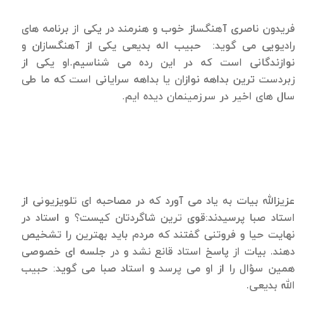
فریدون ناصری آهنگساز خوب و هنرمند در یكی از برنامه های
رادیویی می گوید: حبیب اله بدیعی یكی از آهنگسازان و
نوازندگانی است كه در این رده می شناسیم.او یكی از
زبردست ترین بداهه نوازان یا بداهه سرایانی است كه ما طی
سال های اخیر در سرزمینمان دیده ایم.
عزیزالله بیات به یاد مى آورد كه در مصاحبه اى تلویزیونى از
استاد صبا پرسیدند:قوى ترین شاگردتان كیست؟ و استاد در
نهایت حیا و فروتنى گفتند كه مردم باید بهترین را تشخیص
دهند. بیات از پاسخ استاد قانع نشد و در جلسه اى خصوصى
همین سؤال را از او مى پرسد و استاد صبا مى گوید: حبیب
الله بدیعى.