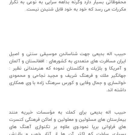
محفوظاتی بسیار دارد وگرنه بداهه سرایی به نوعی به تكرار
مكررات می رسد كه خود به خود قابل شنیدن نیست.
حبیب اله بدیعی جهت شناساندن موسیقی سنتی و اصیل
ایران مسافرت های متعددی به كشورهای : افغانستان و آلمان
و آمریكا و بلژیك و انگلستان نموده كه هنرمندانی نظیر :
جهانگیر ملك و فرهنگ شریف و مجید نجاحی و محمودی
خوانساری و جمال وفایی و كورس سرهنگ زاده با وی همكاری
داشته اند.
حبیب اله بدیعی برای كمك به مؤسسات خیریه منند
بیمارستان های مسلولین و معلولین و اماكن فرهنگی كنسرت
های فراوانی برپا نمود.وی علاوه بر تكنوازی آهنگ های
بسیاری ساخت كه اكثر آن ها از آثار خوب و باارزش