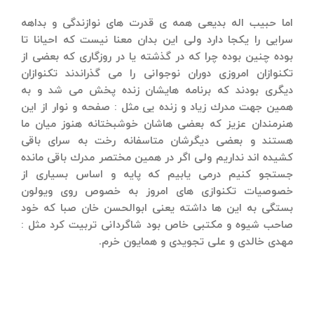
اما حبیب اله بدیعی همه ی قدرت های نوازندگی و بداهه
سرایی را یكجا دارد ولی این بدان معنا نیست كه احیانا تا
بوده چنین بوده چرا كه در گذشته یا در روزگاری كه بعضی از
تكنوازان امروزی دوران نوجوانی را می گذراندند تكنوازان
دیگری بودند كه برنامه هایشان زنده پخش می شد و به
همین جهت مدرك زیاد و زنده یی مثل : صفحه و نوار از این
هنرمندان عزیز كه بعضی هاشان خوشبختانه هنوز میان ما
هستند و بعضی دیگرشان متاسفانه رخت به سرای باقی
كشیده اند نداریم ولی اگر در همین مختصر مدرك باقی مانده
جستجو كنیم درمی یابیم كه پایه و اساس بسیاری از
خصوصیات تكنوازی های امروز به خصوص روی ویولون
بستگی به این ها داشته یعنی ابوالحسن خان صبا كه خود
صاحب شیوه و مكتبی خاص بود شاگردانی تربیت كرد مثل :
مهدی خالدی و علی تجویدی و همایون خرم.