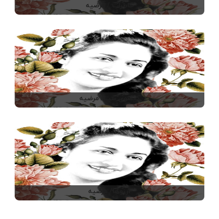
خاطرات / مرضیه
گیسوی شب/ مرضیه
آرزوها/ مرضیه