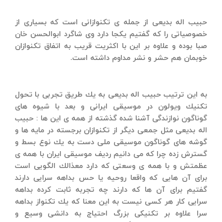
حبیب اله بدیعی از جمله ی تكنوازانی است كه بسیاری از
خصوصیاتی را كه گفتیم یكجا دارد وی شاگرد ابوالحسن خان
صبا بوده و علاوه بر این با اكثریت قریب به اتفاق تكنوازان
خوبمان هم حشر و نشر مداوم داشته است.
به این ترتیب حبیب اله بدیعی به یك طریق تجربی با تحول
تكنیك ویولون در موسیقی ایرانی و بعد با شیوه های
گوناگون نوازندگی آشنا شده گذشته از همه ی این ها : حبیب
اله بدیعی مثل جمعی دیگر از تكنوازان برجسته در مایه ها و
گوشه های گوناگون موسیقی ملی دست به یك نوع بسط و
گسترش زده چرا كه می دانیم ردیف موسیقی ایران با همه ی
عظمتش و با همه ی وسعتی كه دارد معذالك الگویی است
برای آن هایی كه واقعا روحیه یا حس بداهه سرایی دارند
گفتیم برای آن ها كه دارند چه تجربه ثابت كرده بداهه
سرایی كار هر كسی نیست به این معنا كه یك تكنواز بداهه
سرا علاوه بر تكنیكی بزرگ احتیاج به دانشی وسیع و