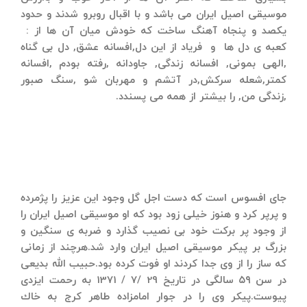
موسیقی اصیل ایران می باشد و با اقبال روبرو شدند و حدود
یكصد و پنجاه آهنگ ساخت كه خودش میان آن ها از :
كعبه ی دل ها و فریاد از این دل,افسانه عشق, دل بی گناه
,الهی بمونی, افسانه زندگی, جاودانه ,رفته بودم ,افسانه
كمتر,شعله سركش‌,در آتشم و مهربان شو ,سنگ صبور
,زندگی من, را بیشتر از همه می پسندد.
جای افسوس است كه دست اجل گل وجود این عزیز را پژمرده
و پرپر كرد و هنوز خیلی زود بود كه او موسیقی اصیل ایران را
از وجود پر بركت خود بی نصیب گذارد و ضربه ی سنگین و
بزرگ بر پیكر موسیقی اصیل ایران وارد شد.هرچند از زمانی
كه ساز را از وی جدا كردند او فوت كرده بود.حبیب الله بدیعی
در سن ۵۹ سالگی در تاریخ 29 /7 / 1371 به رحمت ایزدی
پیوست.پیکر وی را در جوار امامزاده طاهر كرج به خاك