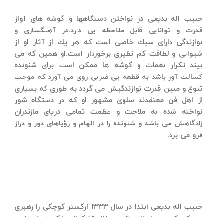
حبیب اله بدیعی در نواختن دستگاهها و گوشه های آواز
قدرت و توانایی قابل ملاحظه یی دارد.در آهنگسازی و
نوازندگی دارای سبك خاصی است كه هر یك از آثار او از
شیوایی و لطافت كم نظیری برخوردار است.او همین كه می
بیند تكرار نغمات و گوشه ها ممكن است برای شنونده
كسالت آور باشد به قطعه یی ضربی روی می آورد كه موجب
تنوع و مبین قدرت نوازندگیش می گردد به طوری كه بسیاری
از اهل فن معتقدند سلوی مشهور او كه در دستگاه شور
نواخته شده به ملاحت و عظمت تمامی دریای مازندران
زادگاهش می باشد و شنونده را در الهام و رؤیاهای دور و دراز
فرو می برد.
حبیب اله بدیعی ابتدا در سال ۱۳۳۳ اركستر كوچكی را رهبری