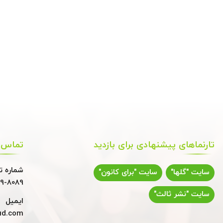
تارنماهای پیشنهادی برای بازدید
تماس ب
شماره ت
سایت "گلها"
سایت "برای کانون"
9-8089
سایت "نشر ثالث"
ایمیل
ud.com