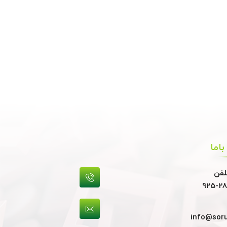
اما
لفن
925-28
info@sor